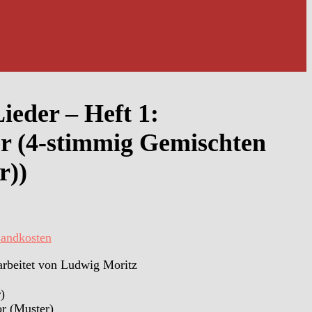
ieder – Heft 1:
er (4-stimmig Gemischten
r))
sandkosten
arbeitet von Ludwig Moritz
)
r (Muster)