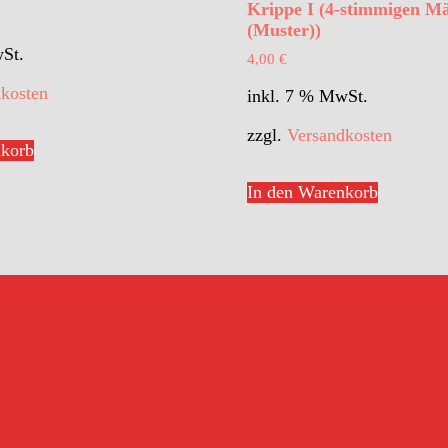
Krippe I (4-stimmigen M
(Muster))
wSt.
4,00
€
kosten
inkl. 7 % MwSt.
zzgl.
Versandkosten
nkorb
In den Warenkorb