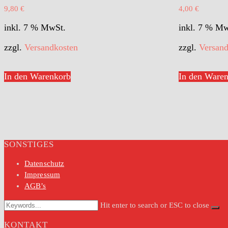
9,80
€
4,00
€
inkl. 7 % MwSt.
inkl. 7 % M
zzgl.
Versandkosten
zzgl.
Versand
In den Warenkorb
In den Ware
SONSTIGES
Datenschutz
Impressum
AGB’s
Hit enter to search or ESC to close
KONTAKT