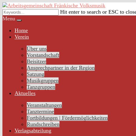
Skip
to
Hit enter to search or ESC to clos
content
Menu
Home
Verein
Über uns
Vorstandschaft
Beisitzer
Ansprechpartner in der Region
Satzung
Musikgruppen
Tanzgruppen
Aktuelles
Veranstaltungen
Tanztermine
Fortbildungen | Fördermöglichkeiten
Rundschreiben
Verlagsabteilung