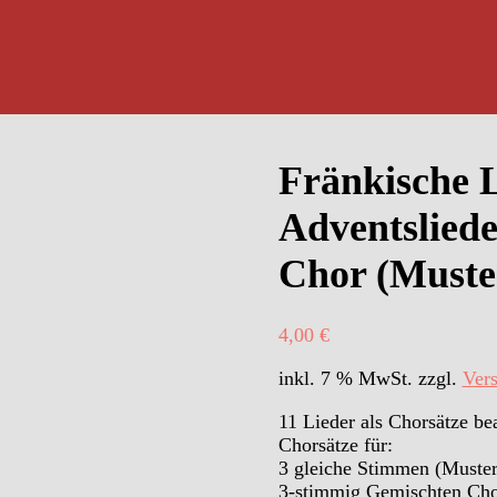
Fränkische L
Adventslied
Chor (Muste
4,00
€
inkl. 7 % MwSt.
zzgl.
Ver
11 Lieder als Chorsätze be
Chorsätze für:
3 gleiche Stimmen (Muster
3-stimmig Gemischten Cho