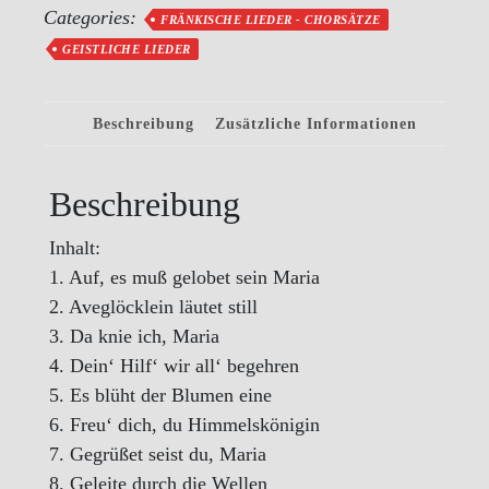
Heft
Categories:
FRÄNKISCHE LIEDER - CHORSÄTZE
2:
GEISTLICHE LIEDER
Marienlieder
I
Beschreibung
Zusätzliche Informationen
(3
gleiche
Stimmen
Beschreibung
(Muster))
Inhalt:
Menge
1. Auf, es muß gelobet sein Maria
2. Aveglöcklein läutet still
3. Da knie ich, Maria
4. Dein‘ Hilf‘ wir all‘ begehren
5. Es blüht der Blumen eine
6. Freu‘ dich, du Himmelskönigin
7. Gegrüßet seist du, Maria
8. Geleite durch die Wellen