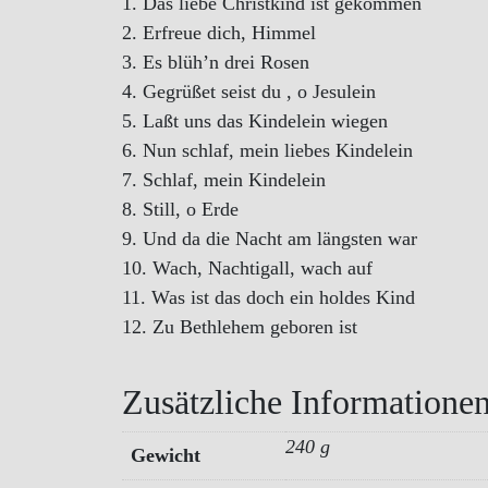
1. Das liebe Christkind ist gekommen
2. Erfreue dich, Himmel
3. Es blüh’n drei Rosen
4. Gegrüßet seist du , o Jesulein
5. Laßt uns das Kindelein wiegen
6. Nun schlaf, mein liebes Kindelein
7. Schlaf, mein Kindelein
8. Still, o Erde
9. Und da die Nacht am längsten war
10. Wach, Nachtigall, wach auf
11. Was ist das doch ein holdes Kind
12. Zu Bethlehem geboren ist
Zusätzliche Informatione
240 g
Gewicht