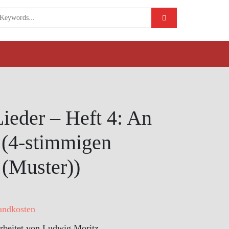
ieder – Heft 4: An
I (4-stimmigen
(Muster))
andkosten
arbeitet von Ludwig Moritz