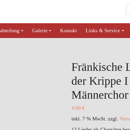
abteilung
Galerie
Kontakt
Links & Service
Fränkische L
der Krippe 
Männerchor 
4,00
€
inkl. 7 % MwSt.
zzgl.
Vers
12 Lieder als Chorsätze be