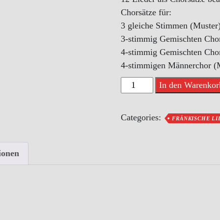
Chorsätze für:
3 gleiche Stimmen (Muster
3-stimmig Gemischten Chor
4-stimmig Gemischten Chor
4-stimmigen Männerchor (
Fränkische
In den Warenkor
Lieder
-
Categories:
FRÄNKISCHE LI
Heft
4:
An
ionen
der
Krippe
I
(4-
stimmigen