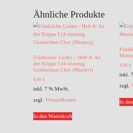
Ähnliche Produkte
Fränki
Marien
Fränkische Lieder – Heft 4: An
der Krippe I (4-stimmig
4,00
€
Gemischten Chor (Muster))
inkl.
4,00
€
zzgl.
inkl. 7 % MwSt.
zzgl.
Versandkosten
In de
In den Warenkorb