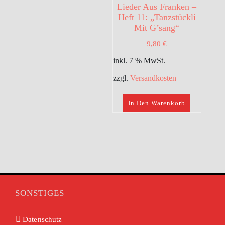
Lieder Aus Franken –
Heft 11: „Tanzstückli
Mit G’sang“
9,80
€
inkl. 7 % MwSt.
zzgl.
Versandkosten
In Den Warenkorb
SONSTIGES
Datenschutz