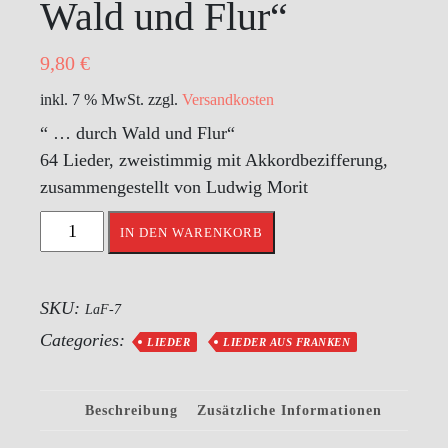
Wald und Flur“
9,80
€
inkl. 7 % MwSt.
zzgl.
Versandkosten
“ … durch Wald und Flur“
64 Lieder, zweistimmig mit Akkordbezifferung,
zusammengestellt von Ludwig Morit
Lieder
IN DEN WARENKORB
aus
Franken
-
SKU:
LaF-7
Heft
Categories:
LIEDER
LIEDER AUS FRANKEN
7:
"...
durch
Beschreibung
Zusätzliche Informationen
Wald