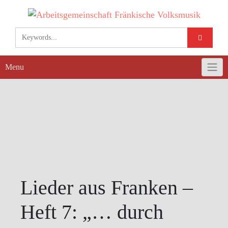
Skip
to
content
Menu
Lieder aus Franken –
Heft 7: „… durch