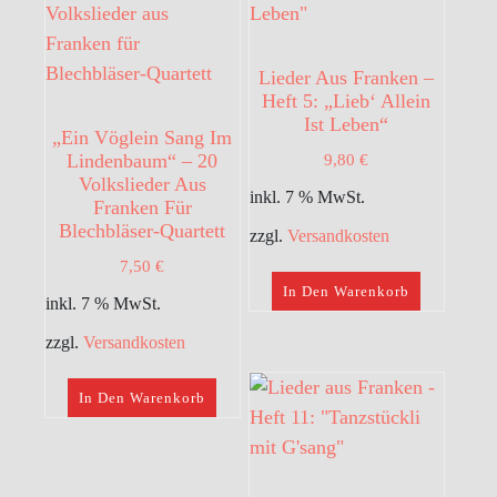
Lieder Aus Franken –
Heft 5: „Lieb‘ Allein
Ist Leben“
„Ein Vöglein Sang Im
Lindenbaum“ – 20
9,80
€
Volkslieder Aus
inkl. 7 % MwSt.
Franken Für
Blechbläser-Quartett
zzgl.
Versandkosten
7,50
€
In Den Warenkorb
inkl. 7 % MwSt.
zzgl.
Versandkosten
In Den Warenkorb