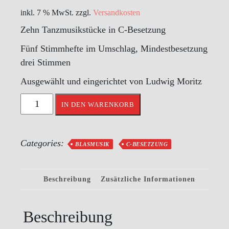
inkl. 7 % MwSt.
zzgl.
Versandkosten
Zehn Tanzmusikstücke in C-Besetzung
Fünf Stimmhefte im Umschlag, Mindestbesetzung
drei Stimmen
Ausgewählt und eingerichtet von Ludwig Moritz
Volksmusik
IN DEN WARENKORB
aus
Franken
-
Categories:
BLASMUSIK
C-BESETZUNG
Heft
II
Beschreibung
Zusätzliche Informationen
Menge
Beschreibung