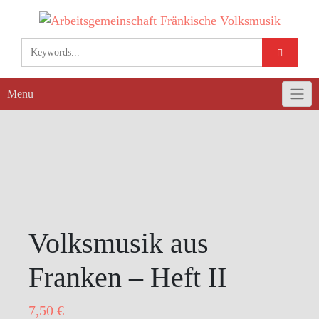
Skip
to
content
Menu
Volksmusik aus
Franken – Heft II
7,50
€