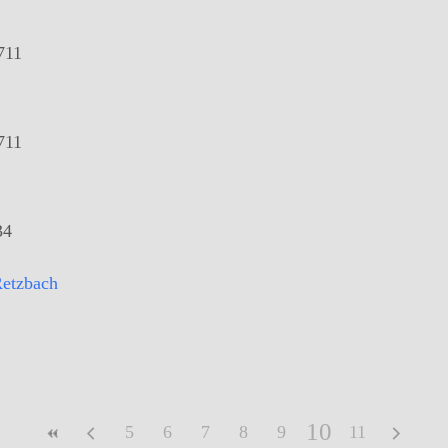
711
711
34
Retzbach
10
5
6
7
8
9
11