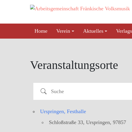
Skip
to
content
Home
Verein
Aktuelles
Verlags
Veranstaltungsorte
Suche
Urspringen, Festhalle
Schloßstraße 33, Urspringen, 97857