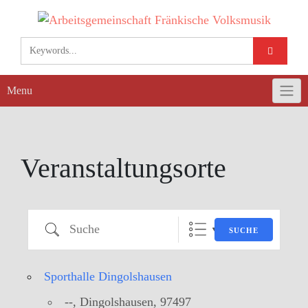
Skip
to
content
Menu
Veranstaltungsorte
Suche
SUCHE
Sporthalle Dingolshausen
--, Dingolshausen, 97497