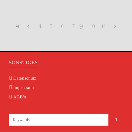
9
4
5
6
7
8
10
11
SONSTIGES
Datenschutz
Impressum
AGB’s