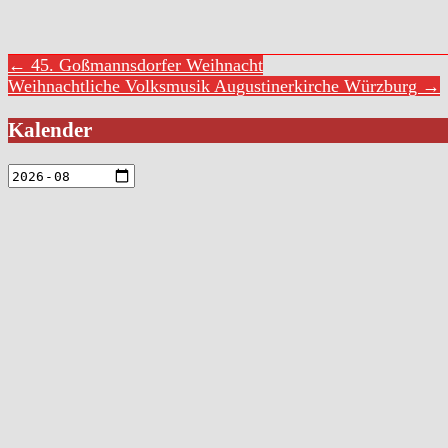
← 45. Goßmannsdorfer Weihnacht
Weihnachtliche Volksmusik Augustinerkirche Würzburg →
Kalender