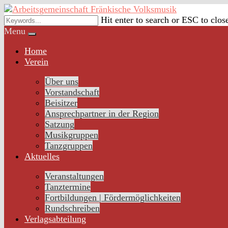
Skip
to
Hit enter to search or ESC to clos
content
Menu
Home
Verein
Über uns
Vorstandschaft
Beisitzer
Ansprechpartner in der Region
Satzung
Musikgruppen
Tanzgruppen
Aktuelles
Veranstaltungen
Tanztermine
Fortbildungen | Fördermöglichkeiten
Rundschreiben
Verlagsabteilung