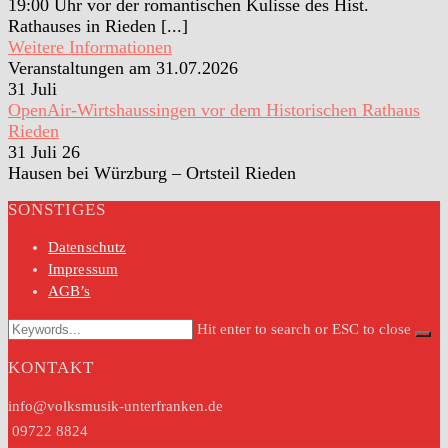
19:00 Uhr vor der romantischen Kulisse des Hist.
Rathauses in Rieden [...]
Weitere Informationen
Veranstaltungen am 31.07.2026
31
Juli
OpenAir-Wirtshaussingen vor dem Historischen Rathaus
Rieden
31 Juli 26
Hausen bei Würzburg – Ortsteil Rieden
SONSTIGES
Datenschutz
Impressum
AGB’s
Hit enter to search or ESC to close
KONTAKT
info@volksmusik-unterfranken.de
09722 8824