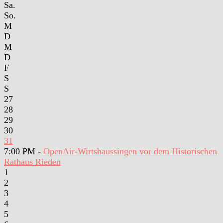
Sa.
So.
M
D
M
D
F
S
S
27
28
29
30
31
7:00 PM -
OpenAir-Wirtshaussingen vor dem Historischen
Rathaus Rieden
1
2
3
4
5