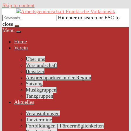
Skip to content
Hit enter to search or ESC to
close
Menu
Home
Verein
Über uns
Vorstandschaft
Beisitzer
Ansprechpartner in der Region
Satzung
Musikgruppen
Tanzgruppen
Aktuelles
Veranstaltungen
Tanztermine
Fortbildungen | Fördermöglichkeiten