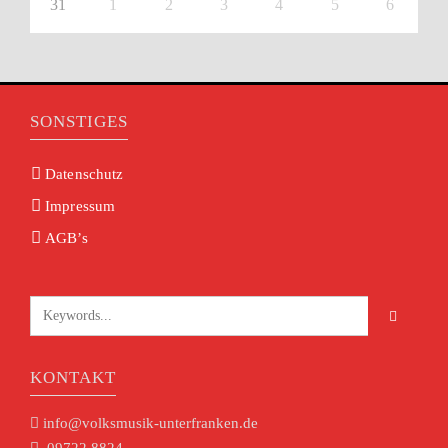
31
1
2
3
4
5
6
SONSTIGES
Datenschutz
Impressum
AGB’s
KONTAKT
info@volksmusik-unterfranken.de