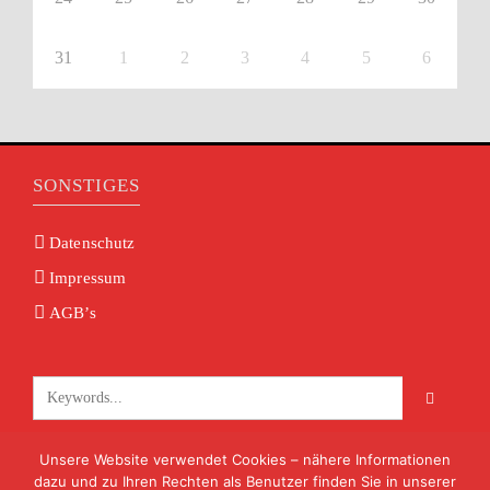
31
1
2
3
4
5
6
SONSTIGES
Datenschutz
Impressum
AGB’s
Unsere Website verwendet Cookies – nähere Informationen
KONTAKT
dazu und zu Ihren Rechten als Benutzer finden Sie in unserer