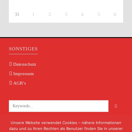
31
1
2
3
4
5
6
SONSTIGES
Datenschutz
Impressum
AGB’s
Unsere Website verwendet Cookies – nähere Informationen
KONTAKT
dazu und zu Ihren Rechten als Benutzer finden Sie in unserer