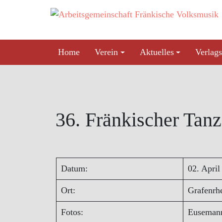
Skip
to
content
Home
Verein
Aktuelles
Verlags
36. Fränkischer Tan
Datum:
02. April
Ort:
Grafenrhe
Fotos:
Euseman