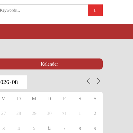
Kalender
M
D
M
D
F
S
S
27
28
29
30
1
2
31
6
3
4
5
7
8
9