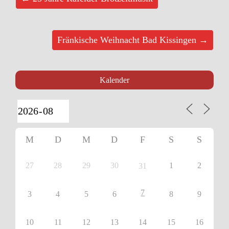
Fränkische Weihnacht Bad Kissingen →
Kalender
M
D
M
D
F
S
S
27
28
29
30
1
2
31
7
3
4
5
6
8
9
10
11
12
13
14
15
16