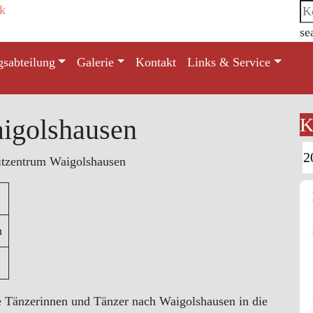
se
gsabteilung
Galerie
Kontakt
Links & Service
aigolshausen
K
itzentrum Waigolshausen
n
 Tänzerinnen und Tänzer nach Waigolshausen in die