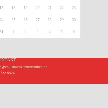
17
18
19
20
21
22
23
24
25
26
27
28
29
30
31
1
2
3
4
5
6
ONTAKT
fo@volksmusik-unterfranken.de
722 8824