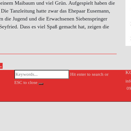
einem Maibaum und viel Grün. Aufgespielt haben die
. Die Tanzleitung hatte zwar das Ehepaar Eusemann,
hm die Jugend und die Erwachsenen Siebenspringer
eyfried. Dass es viel Spaß gemacht hat, zeigen die
 →
K
Hit enter to search or
in
ESC to close
09