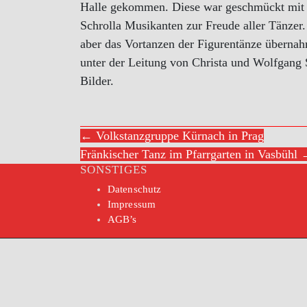
Halle gekommen. Diese war geschmückt mit 
Schrolla Musikanten zur Freude aller Tänzer
aber das Vortanzen der Figurentänze überna
unter der Leitung von Christa und Wolfgang S
Bilder.
← Volkstanzgruppe Kürnach in Prag
Fränkischer Tanz im Pfarrgarten in Vasbühl
SONSTIGES
Datenschutz
Impressum
AGB’s