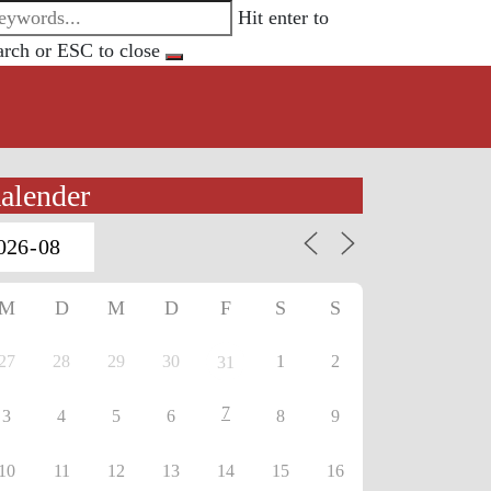
Hit enter to
arch or ESC to close
alender
M
D
M
D
F
S
S
27
28
29
30
1
2
31
7
3
4
5
6
8
9
10
11
12
13
14
15
16