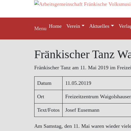
Skip
to
content
Home
Verein
Aktuelles
Verla
Menu
Fränkischer Tanz W
Fränkischer Tanz am 11. Mai 2019 im Freize
Datum
11.05.20119
Ort
Freizeitzentrum Waigolshause
Text/Fotos
Josef Eusemann
Am Samstag, den 11. Mai waren wieder viele