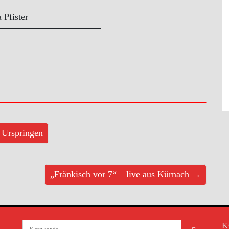
 Pfister
 Urspringen
„Fränkisch vor 7“ – live aus Kürnach →
K