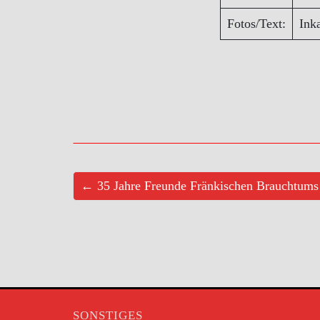
Fotos/Text:
Inka
← 35 Jahre Freunde Fränkischen Brauchtums
SONSTIGES