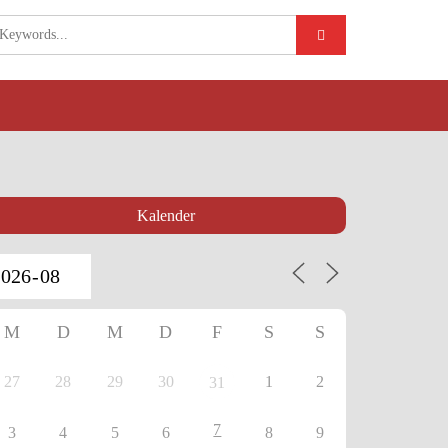
Kalender
M
D
M
D
F
S
S
27
28
29
30
1
2
31
7
3
4
5
6
8
9