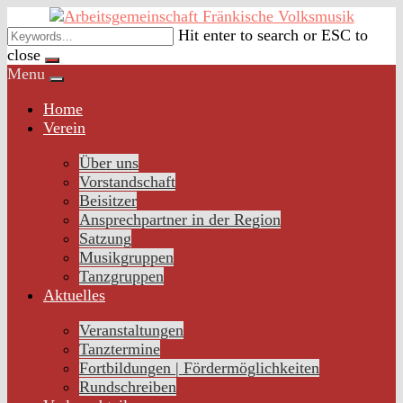
Skip
to
Hit enter to search or ESC to
content
close
Menu
Home
Verein
Über uns
Vorstandschaft
Beisitzer
Ansprechpartner in der Region
Satzung
Musikgruppen
Tanzgruppen
Aktuelles
Veranstaltungen
Tanztermine
Fortbildungen | Fördermöglichkeiten
Rundschreiben