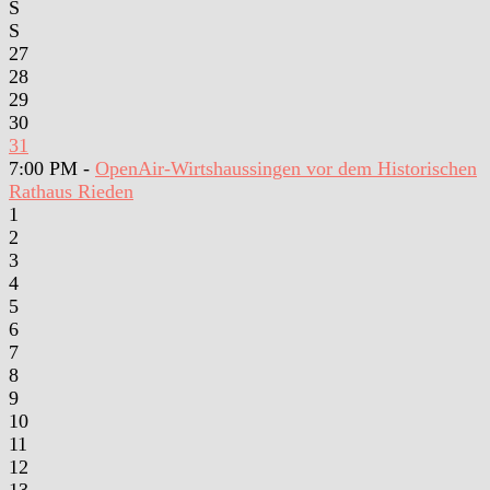
S
S
27
28
29
30
31
7:00 PM -
OpenAir-Wirtshaussingen vor dem Historischen
Rathaus Rieden
1
2
3
4
5
6
7
8
9
10
11
12