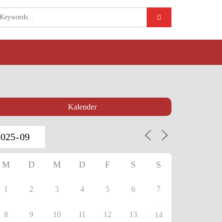
Kalender
M
D
M
D
F
S
S
1
2
3
4
5
6
7
8
9
10
11
12
13
14