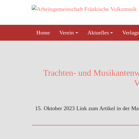
Skip
to
content
Home
Verein
Aktuelles
Verlags
Trachten- und Musikantenwa
V
15. Oktober 2023 Link zum Artikel in der Ma