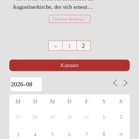
Augustinerkirche, der sich erneut…
Continue Reading…
Seitennummerierung
«
1
2
der
Kalender
Beiträge
M
D
M
D
F
S
S
27
28
29
30
1
2
31
8
3
4
5
6
7
9