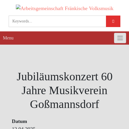
Skip
to
content
Menu
Jubiläumskonzert 60
Jahre Musikverein
Goßmannsdorf
Datum
12.04.2025