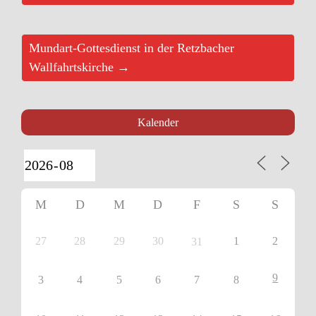
Mundart-Gottesdienst in der Retzbacher
Wallfahrtskirche →
Kalender
M
D
M
D
F
S
S
27
28
29
30
1
2
31
9
3
4
5
6
7
8