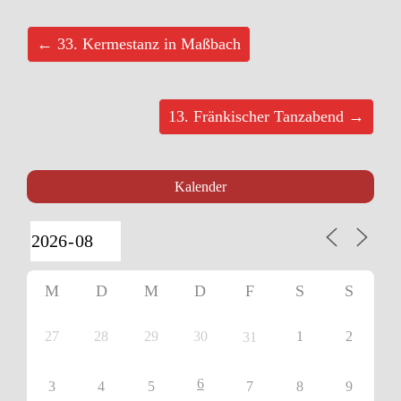
← 33. Kermestanz in Maßbach
13. Fränkischer Tanzabend →
Kalender
M
D
M
D
F
S
S
27
28
29
30
1
2
31
6
3
4
5
7
8
9