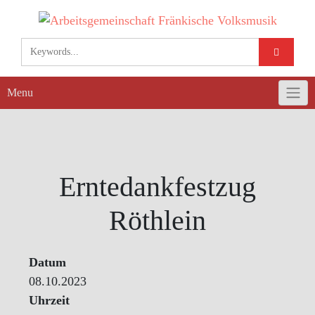
Skip
to
content
Menu
Erntedankfestzug
Röthlein
Datum
08.10.2023
Uhrzeit