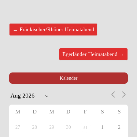
← Fränkischer/Rhöner Heimatabend
Egerländer Heimatabend →
Kalender
M
D
M
D
F
S
S
27
28
29
30
1
2
31