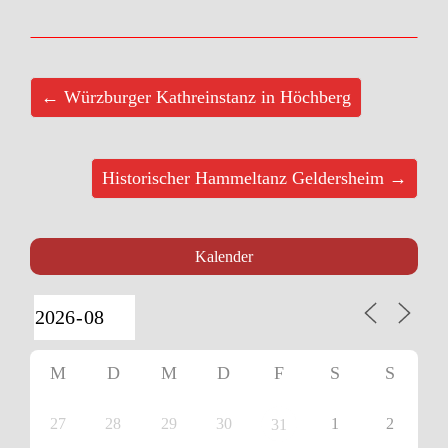
← Würzburger Kathreinstanz in Höchberg
Historischer Hammeltanz Geldersheim →
Kalender
M
D
M
D
F
S
S
27
28
29
30
1
2
31