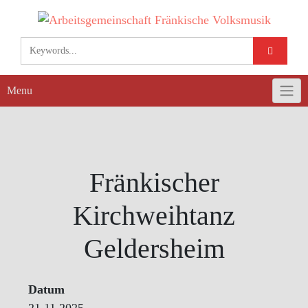
Skip
to
content
Menu
Fränkischer
Kirchweihtanz
Geldersheim
Datum
21.11.2025