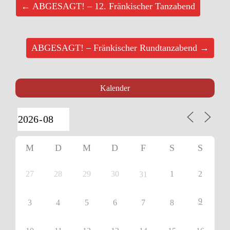
← ABGESAGT! – 12. Fränkischer Tanzabend
ABGESAGT! – Fränkischer Rundtanzabend →
Kalender
M
D
M
D
F
S
S
27
28
29
30
1
2
31
9
3
4
5
6
7
8