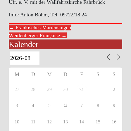
Ufr. e. V. mit der Wallfahrtskirche Fährbrück
Info: Anton Böhm, Tel. 09722/18 24
← Fränkisches Mariensingen
Weidenberger Française →
Kalender
M
D
M
D
F
S
S
27
28
29
30
1
2
31
6
3
4
5
7
8
9
10
11
12
13
14
15
16