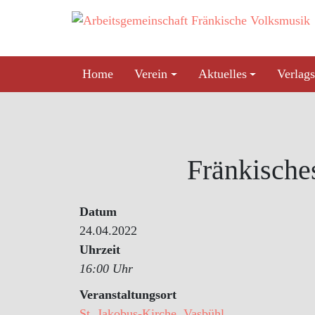
Skip
to
content
Home
Verein
Aktuelles
Verlags
Fränkische
Datum
24.04.2022
Uhrzeit
16:00 Uhr
Veranstaltungsort
St. Jakobus-Kirche, Vasbühl