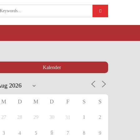
Kalender
M
D
M
D
F
S
S
27
28
29
30
1
2
31
6
3
4
5
7
8
9