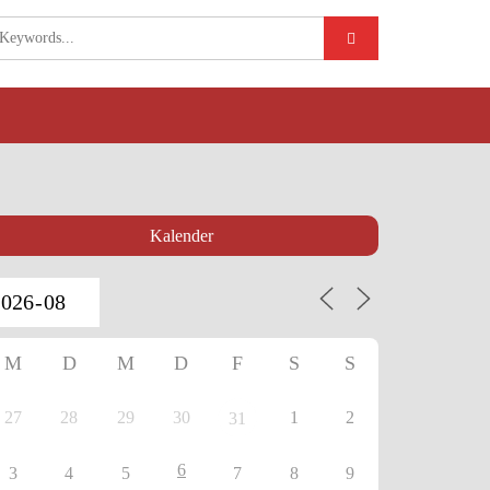
Kalender
M
D
M
D
F
S
S
27
28
29
30
1
2
31
6
3
4
5
7
8
9