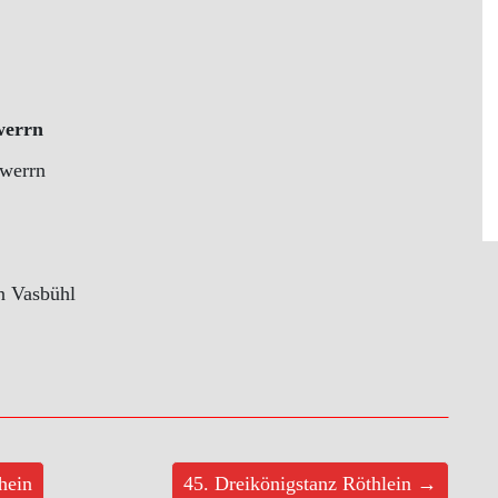
werrn
rwerrn
n Vasbühl
hein
45. Dreikönigstanz Röthlein →