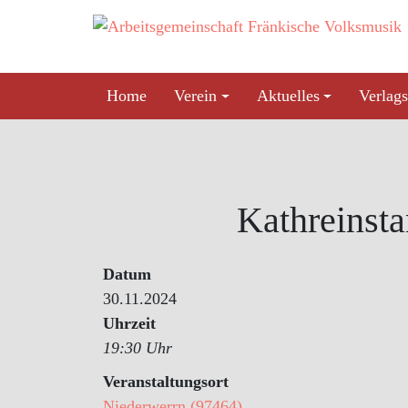
Skip
to
content
Home
Verein
Aktuelles
Verlags
Kathreinst
Datum
30.11.2024
Uhrzeit
19:30 Uhr
Veranstaltungsort
Niederwerrn (97464)