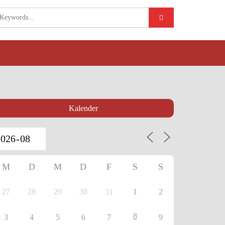
Kalender
M
D
M
D
F
S
S
27
28
29
30
1
2
31
8
3
4
5
6
7
9