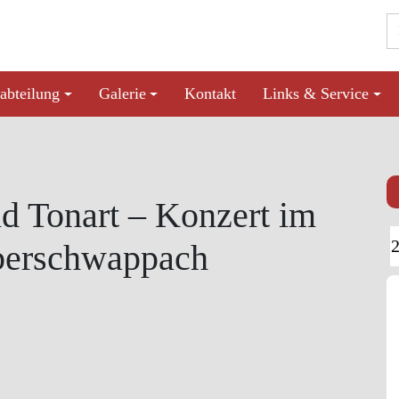
abteilung
Galerie
Kontakt
Links & Service
nd Tonart – Konzert im
berschwappach