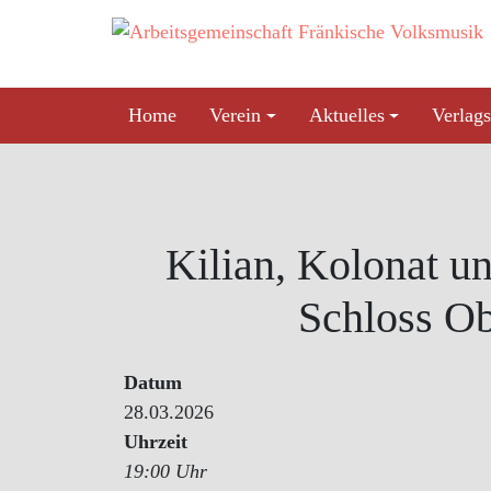
Skip
to
content
Home
Verein
Aktuelles
Verlags
Kilian, Kolonat u
Schloss O
Datum
28.03.2026
Uhrzeit
19:00 Uhr