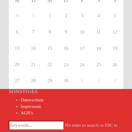
M
D
M
D
F
S
S
30
31
1
2
3
4
5
7
8
9
11
6
10
12
13
14
15
16
19
17
18
20
21
22
25
23
24
26
27
28
29
30
1
2
3
SONSTIGES
Datenschutz
Impressum
AGB’s
Hit enter to search or ESC to