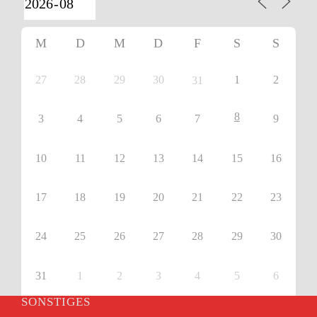
M
D
M
D
F
S
S
27
28
29
30
1
2
31
8
3
4
5
6
7
9
10
11
12
13
14
15
16
17
18
19
20
21
22
23
24
25
26
27
28
29
30
31
1
2
3
4
5
6
SONSTIGES