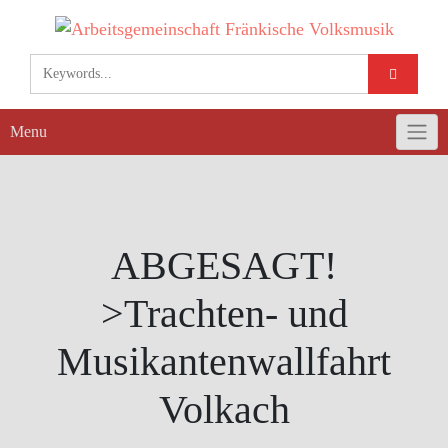
Skip
to
content
Menu
ABGESAGT!
>Trachten- und
Musikantenwallfahrt
Volkach