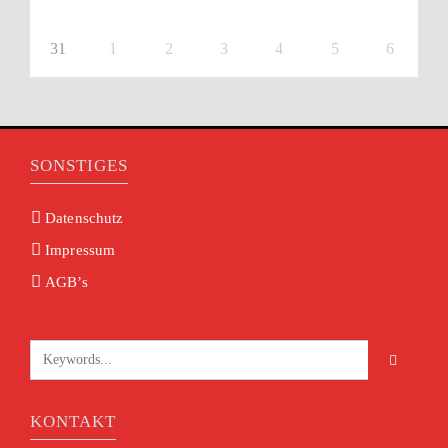
31
1
2
3
4
5
6
SONSTIGES
Datenschutz
Impressum
AGB’s
KONTAKT