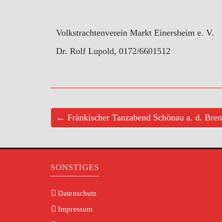
Volkstrachtenverein Markt Einersheim e. V.
Dr. Rolf Lupold, 0172/6601512
← Fränkischer Tanzabend Schönau a. d. Bre
SONSTIGES
Datenschutz
Impressum