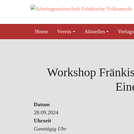
Skip
to
content
Home
Verein
Aktuelles
Verlags
Workshop Fränki
Ein
Datum
28.09.2024
Uhrzeit
Ganztägig Uhr