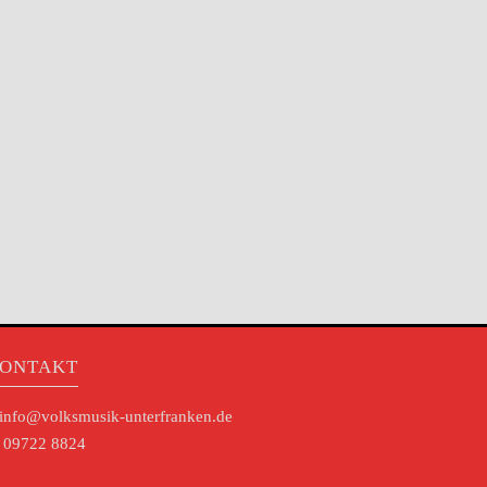
ONTAKT
info@volksmusik-unterfranken.de
09722 8824