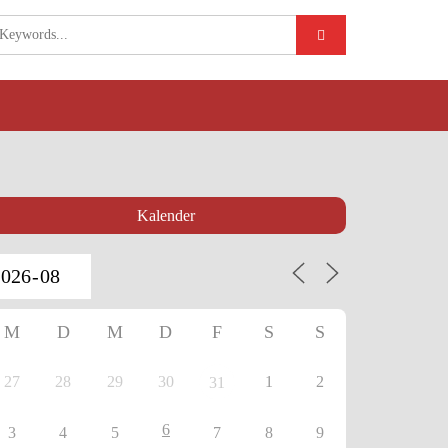
Kalender
M
D
M
D
F
S
S
27
28
29
30
1
2
31
6
3
4
5
7
8
9