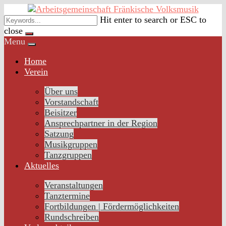
Skip
to
Hit enter to search or ESC to
content
close
Menu
Home
Verein
Über uns
Vorstandschaft
Beisitzer
Ansprechpartner in der Region
Satzung
Musikgruppen
Tanzgruppen
Aktuelles
Veranstaltungen
Tanztermine
Fortbildungen | Fördermöglichkeiten
Rundschreiben