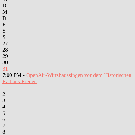
D
M
D
F
S
S
27
28
29
30
31
7:00 PM -
OpenAir-Wirtshaussingen vor dem Historischen
Rathaus Rieden
1
2
3
4
5
6
7
8