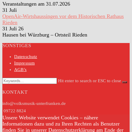
Veranstaltungen am 31.07.2026
31
Juli
OpenAir-Wirtshaussingen vor dem Historischen Rathaus
Rieden
31 Juli 26
Hausen bei Würzburg – Ortsteil Rieden
SONSTIGES
Datenschutz
Impressum
AGB’s
Hit enter to search or ESC to close
KONTAKT
info@volksmusik-unterfranken.de
09722 8824
Unsere Website verwendet Cookies – nähere
Informationen dazu und zu Ihren Rechten als Benutzer
finden Sie in unserer Datenschutzerklärung am Ende der