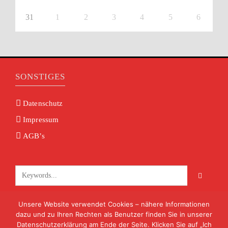
31
1
2
3
4
5
6
SONSTIGES
Datenschutz
Impressum
AGB’s
Unsere Website verwendet Cookies – nähere Informationen
KONTAKT
dazu und zu Ihren Rechten als Benutzer finden Sie in unserer
Datenschutzerklärung am Ende der Seite. Klicken Sie auf „Ich