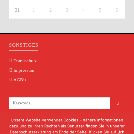
31
1
2
3
4
5
6
SONSTIGES
Datenschutz
Impressum
AGB’s
Unsere Website verwendet Cookies – nähere Informationen
KONTAKT
dazu und zu Ihren Rechten als Benutzer finden Sie in unserer
Datenschutzerklärung am Ende der Seite. Klicken Sie auf „Ich