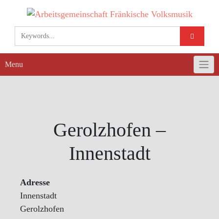
Skip
to
content
Menu
Gerolzhofen –
Innenstadt
Adresse
Innenstadt
Gerolzhofen