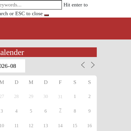
Hit enter to
arch or ESC to close
alender
M
D
M
D
F
S
S
27
28
29
30
1
2
31
7
3
4
5
6
8
9
10
11
12
13
14
15
16