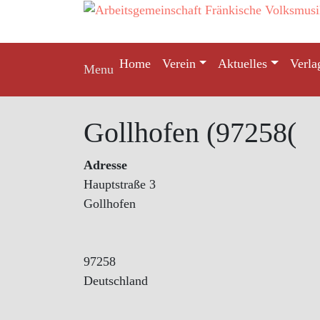
Skip
to
content
Home
Verein
Aktuelles
Verla
Menu
Gollhofen (97258(
Adresse
Hauptstraße 3
Gollhofen
97258
Deutschland