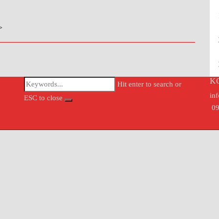
>
K
Hit enter to search or
in
ESC to close
09