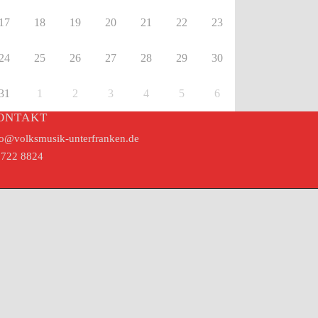
17
18
19
20
21
22
23
24
25
26
27
28
29
30
31
1
2
3
4
5
6
ONTAKT
fo@volksmusik-unterfranken.de
722 8824