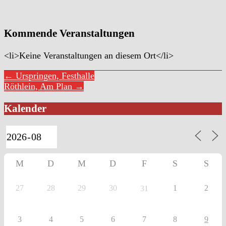
Kommende Veranstaltungen
<li>Keine Veranstaltungen an diesem Ort</li>
← Urspringen, Festhalle
Röthlein, Am Plan →
Kalender
M
D
M
D
F
S
S
27
28
29
30
1
2
31
3
4
5
6
7
8
9