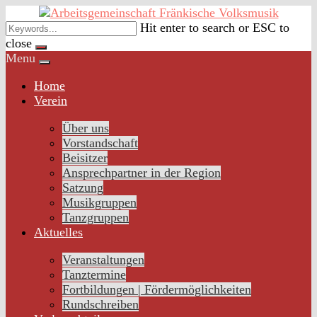
Skip
to
Hit enter to search or ESC to
content
close
Menu
Home
Verein
Über uns
Vorstandschaft
Beisitzer
Ansprechpartner in der Region
Satzung
Musikgruppen
Tanzgruppen
Aktuelles
Veranstaltungen
Tanztermine
Fortbildungen | Fördermöglichkeiten
Rundschreiben