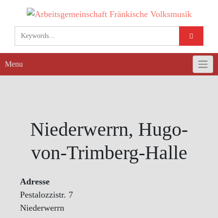
Skip
to
content
Menu
Niederwerrn, Hugo-
von-Trimberg-Halle
Adresse
Pestalozzistr. 7
Niederwerrn