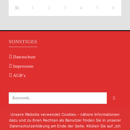
31
1
2
3
4
5
6
SONSTIGES
Datenschutz
Impressum
AGB’s
Unsere Website verwendet Cookies – nähere Informationen
KONTAKT
dazu und zu Ihren Rechten als Benutzer finden Sie in unserer
Datenschutzerklärung am Ende der Seite. Klicken Sie auf „Ich
info@volksmusik-unterfranken.de