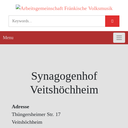
Skip
to
content
Menu
Synagogenhof
Veitshöchheim
Adresse
Thüngersheimer Str. 17
Veitshöchheim