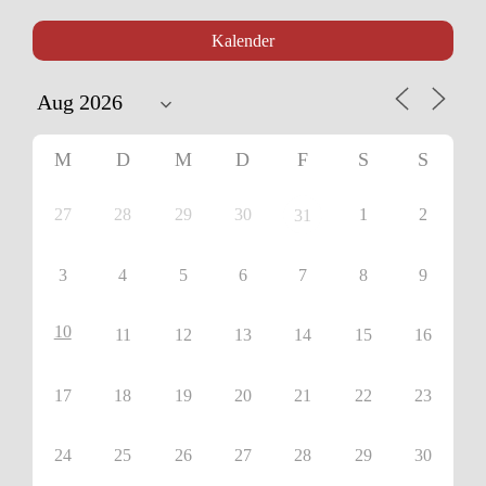
Kalender
M
D
M
D
F
S
S
27
28
29
30
1
2
31
3
4
5
6
7
8
9
10
11
12
13
14
15
16
17
18
19
20
21
22
23
24
25
26
27
28
29
30