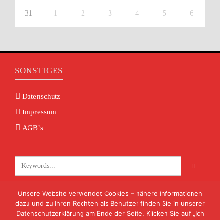
31
1
2
3
4
5
6
SONSTIGES
Datenschutz
Impressum
AGB’s
Unsere Website verwendet Cookies – nähere Informationen
KONTAKT
dazu und zu Ihren Rechten als Benutzer finden Sie in unserer
Datenschutzerklärung am Ende der Seite. Klicken Sie auf „Ich
info@volksmusik-unterfranken.de