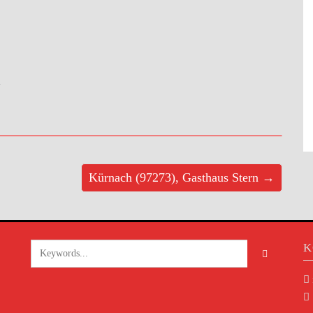
>
Kürnach (97273), Gasthaus Stern →
K