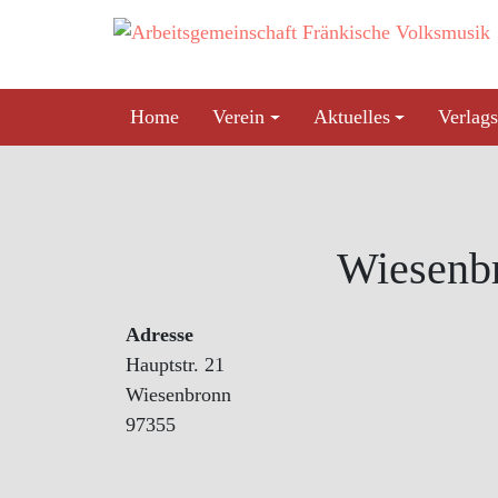
Skip
to
content
Home
Verein
Aktuelles
Verlags
Wiesenb
Adresse
Hauptstr. 21
Wiesenbronn
97355