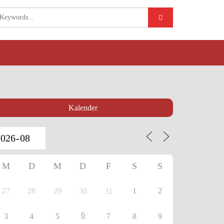
Kalender
M
D
M
D
F
S
S
27
28
29
30
1
2
31
6
3
4
5
7
8
9