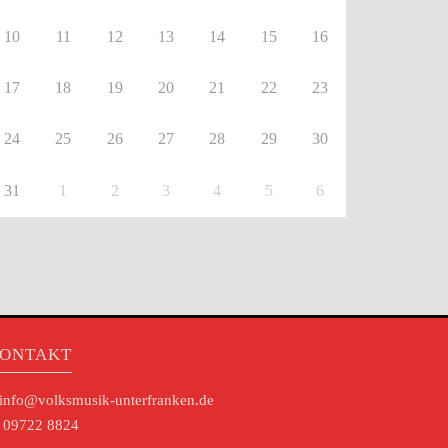
10
11
12
13
14
15
16
17
18
19
20
21
22
23
24
25
26
27
28
29
30
31
1
2
3
4
5
6
ONTAKT
info@volksmusik-unterfranken.de
09722 8824