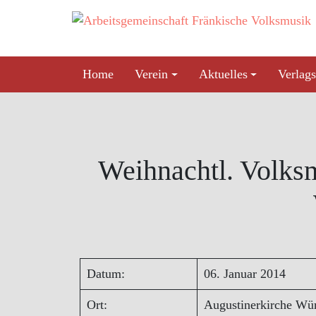
Skip
to
content
Home
Verein
Aktuelles
Verlags
Weihnachtl. Volks
Datum:
06. Januar 2014
Ort:
Augustinerkirche Wü