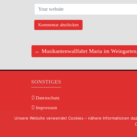
← Musikantenwallfahrt Maria im Weingarten
SONSTIGES
Datenschutz
Impressum
AGB’s
Unsere Website verwendet Cookies – nähere Informationen dazu 
C