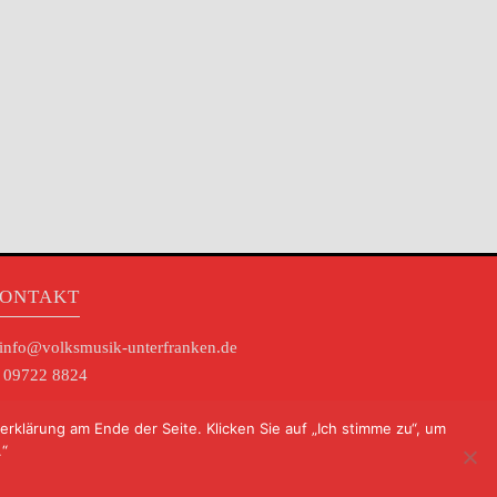
ONTAKT
info@volksmusik-unterfranken.de
09722 8824
klärung am Ende der Seite. Klicken Sie auf „Ich stimme zu“, um
.“