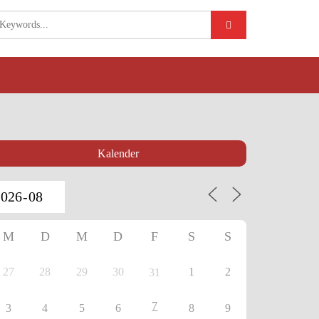
Kalender
M
D
M
D
F
S
S
27
28
29
30
1
2
31
7
3
4
5
6
8
9