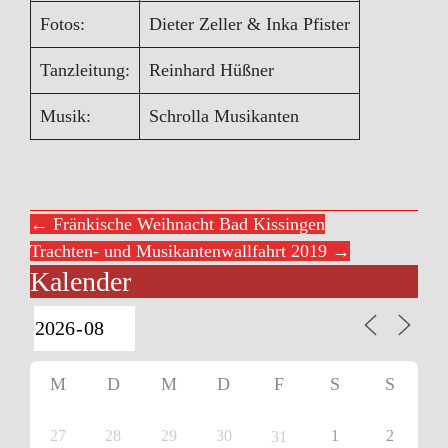
Fotos:
Dieter Zeller & Inka Pfister
Tanzleitung:
Reinhard Hüßner
Musik:
Schrolla Musikanten
← Fränkische Weihnacht Bad Kissingen
Trachten- und Musikantenwallfahrt 2019 →
Kalender
M
D
M
D
F
S
S
27
28
29
30
1
2
31