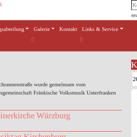
se
gsabteilung
Galerie
Kontakt
Links & Service
K
Schrannenstraße wurde gemeinsam vom
tsgemeinschaft Fränkische Volksmusik Unterfranken
inerkirche Würzburg
usiktag Kirchenburg