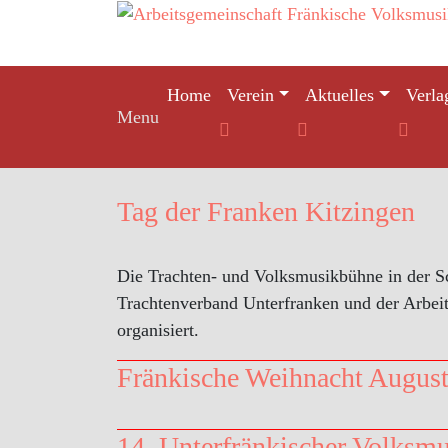
Skip
to
content
Home
Verein
Aktuelles
Verla
Menu
Tag der Franken Kitzingen
Die Trachten- und Volksmusikbühne in der 
Trachtenverband Unterfranken und der Arbei
organisiert.
Fränkische Weihnacht August
14. Unterfränkischer Volksm