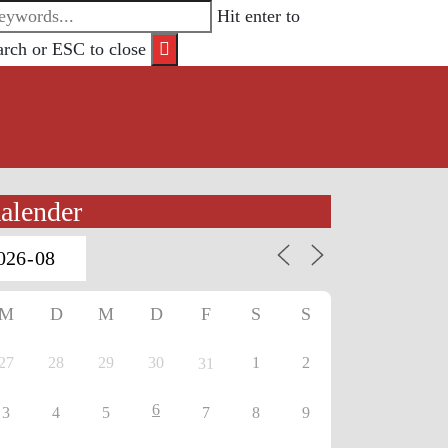
Hit enter to
arch or ESC to close
alender
M
D
M
D
F
S
S
27
28
29
30
1
2
31
6
3
4
5
7
8
9