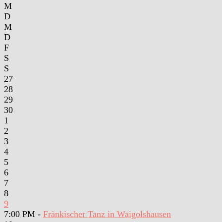
M
D
M
D
F
S
S
27
28
29
30
1
2
3
4
5
6
7
8
9
7:00 PM -
Fränkischer Tanz in Waigolshausen