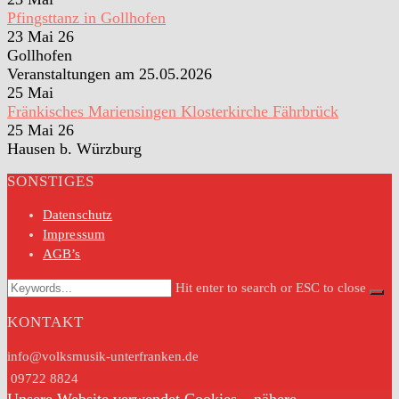
Pfingsttanz in Gollhofen
23 Mai 26
Gollhofen
Veranstaltungen am 25.05.2026
25
Mai
Fränkisches Mariensingen Klosterkirche Fährbrück
25 Mai 26
Hausen b. Würzburg
SONSTIGES
Datenschutz
Impressum
AGB’s
Hit enter to search or ESC to close
KONTAKT
info@volksmusik-unterfranken.de
09722 8824