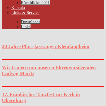
Rückblicke 2011
Kontakt
Links & Service
Downloads
Links
20 Jahre Pfarrgasssänger Kleinlangheim
Wir trauern um unseren Ehrenvorsitzenden
Ludwig Moritz
17. Fränkisches Tanzfest zur Kerb in
Obernburg