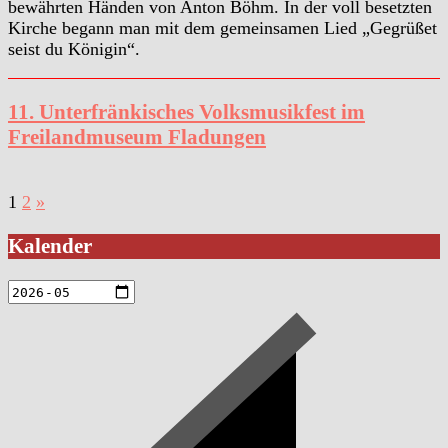
bewährten Händen von Anton Böhm. In der voll besetzten
Kirche begann man mit dem gemeinsamen Lied „Gegrüßet
seist du Königin“.
11. Unterfränkisches Volksmusikfest im
Freilandmuseum Fladungen
Seitennummerierung
1
2
»
der
Kalender
Beiträge