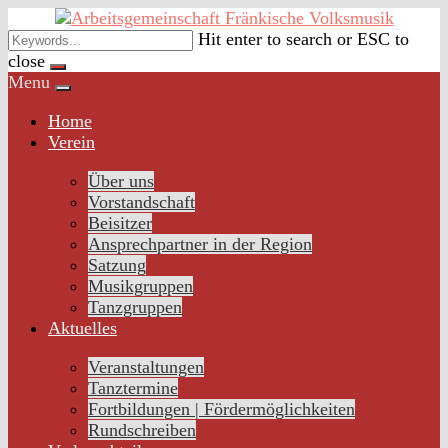
Skip
to
Hit enter to search or ESC to
content
close
Menu
Home
Verein
Über uns
Vorstandschaft
Beisitzer
Ansprechpartner in der Region
Satzung
Musikgruppen
Tanzgruppen
Aktuelles
Veranstaltungen
Tanztermine
Fortbildungen | Fördermöglichkeiten
Rundschreiben