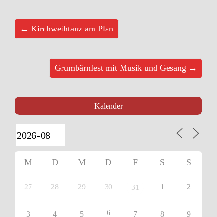
← Kirchweihtanz am Plan
Grumbärnfest mit Musik und Gesang →
Kalender
M
D
M
D
F
S
S
27
28
29
30
1
2
31
6
3
4
5
7
8
9