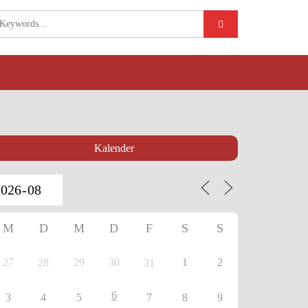
Kalender
M
D
M
D
F
S
S
27
28
29
30
1
2
31
6
3
4
5
7
8
9