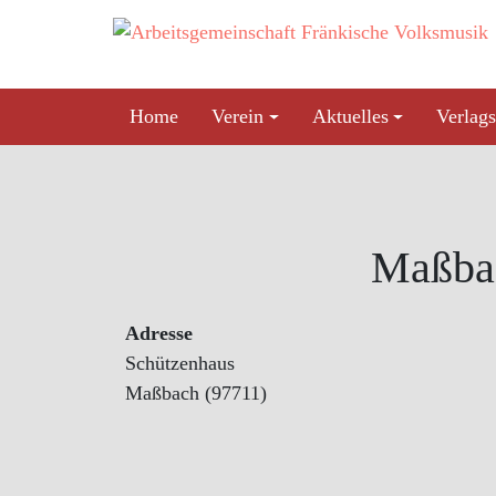
Skip
to
content
Home
Verein
Aktuelles
Verlags
Maßba
Adresse
Schützenhaus
Maßbach (97711)