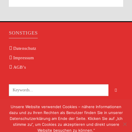
SONSTIGES
Datenschutz
Impressum
AGB’s
Unsere Website verwendet Cookies – nähere Informationen
KONTAKT
dazu und zu Ihren Rechten als Benutzer finden Sie in unserer
Datenschutzerklärung am Ende der Seite. Klicken Sie auf „Ich
info@volksmusik-unterfranken.de
stimme zu“, um Cookies zu akzeptieren und direkt unsere
09722 8824
Website besuchen zu können.“