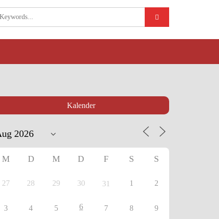
Kalender
M
D
M
D
F
S
S
27
28
29
30
1
2
31
6
3
4
5
7
8
9