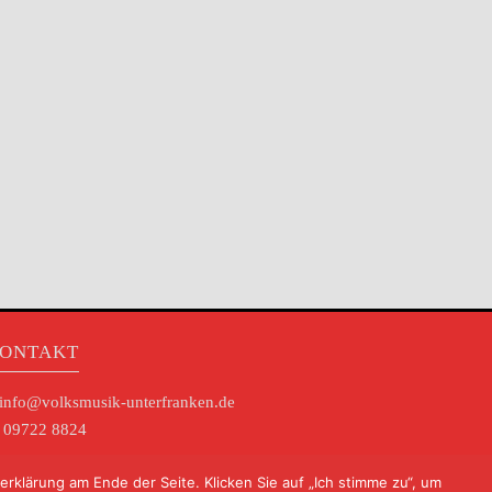
ONTAKT
info@volksmusik-unterfranken.de
09722 8824
klärung am Ende der Seite. Klicken Sie auf „Ich stimme zu“, um