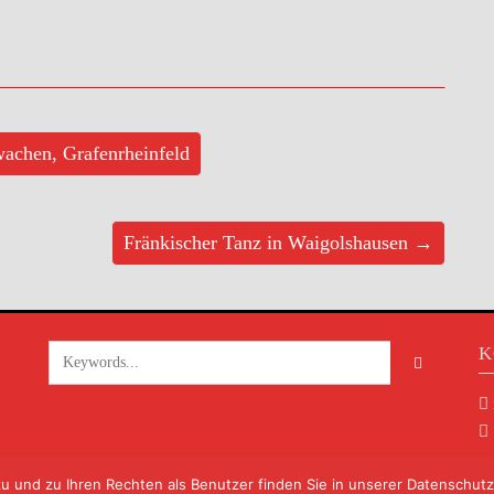
wachen, Grafenrheinfeld
Fränkischer Tanz in Waigolshausen →
K
und zu Ihren Rechten als Benutzer finden Sie in unserer Datenschutzer