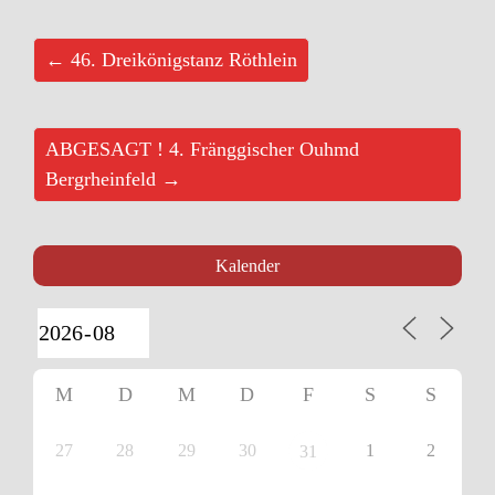
← 46. Dreikönigstanz Röthlein
ABGESAGT ! 4. Fränggischer Ouhmd
Bergrheinfeld →
Kalender
M
D
M
D
F
S
S
27
28
29
30
1
2
31