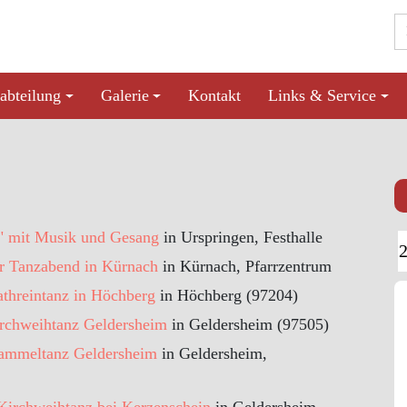
abteilung
Galerie
Kontakt
Links & Service
" mit Musik und Gesang
in Urspringen, Festhalle
er Tanzabend in Kürnach
in Kürnach, Pfarrzentrum
threintanz in Höchberg
in Höchberg (97204)
irchweihtanz Geldersheim
in Geldersheim (97505)
Hammeltanz Geldersheim
in Geldersheim,