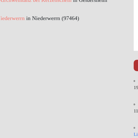
Kirchweihtanz bei Kerzenschein
in Geldersheim
Niederwerrn
in Niederwerrn (97464)
19
11
L