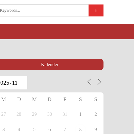
Kalender
M
D
M
D
F
S
S
27
28
29
30
31
1
2
3
4
5
6
7
9
8