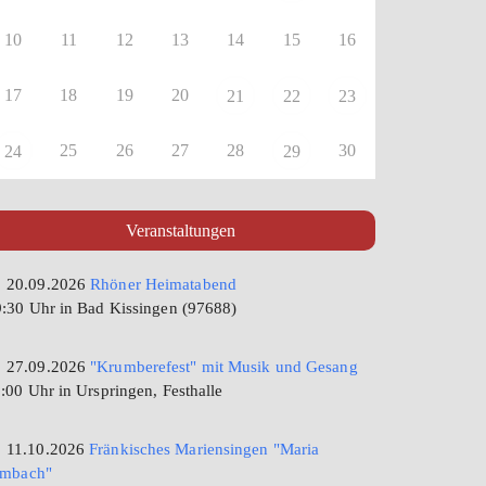
10
11
12
13
14
15
16
17
18
19
20
21
22
23
25
26
27
28
30
24
29
Veranstaltungen
20.09.2026
Rhöner Heimatabend
:30 Uhr in Bad Kissingen (97688)
27.09.2026
"Krumberefest" mit Musik und Gesang
:00 Uhr in Urspringen, Festhalle
11.10.2026
Fränkisches Mariensingen "Maria
imbach"